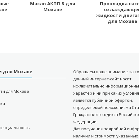
ные
Масло АКПП 8 для
Прокладка нас
аве
Мохаве
охлаждающе
жидкости двига
для Мохаве
и для Мохаве
Обращаем ваше внимание на то
данный интернет-сайт носит
исключительно информационн
ти для Мохаве
характер и ни при каких условия
является публичной офертой,
вка
определяемой положениями Стат
Гражданского кодекса Российск
Федерации.
денциальность
Для получения подробной инфо
наличии и стоимости указанных