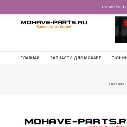
Перейти
| Запчасти и тюнинг из Кореи
Стоимость то
к
содержимому
Запчасти
и
тюнинг
для
ГЛАВНАЯ
ЗАПЧАСТИ ДЛЯ МОХАВЕ
ТЮНИН
Мохаве
запчасти
для
Главная
корейских
автомобилей
Москва