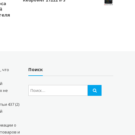
оса
й
теля
Поиск
, что
ый
х не
ьи 437 (2)
ой
рмации о
 товаров и