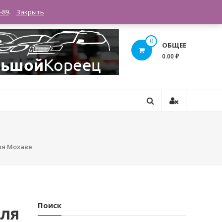
RUB(₽)
-89
.
Закрыть
0
ОБЩЕЕ
0.00 ₽
ля Мохаве
Поиск
Для