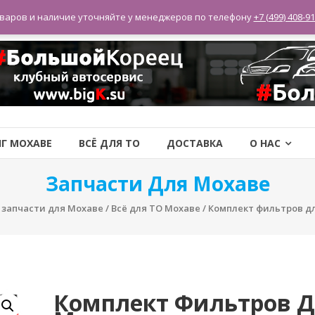
варов и наличие уточняйте у менеджеров по телефону
+7 (499) 408-91
Г МОХАВЕ
ВСЁ ДЛЯ ТО
ДОСТАВКА
О НАС
Запчасти Для Мохаве
/
запчасти для Мохаве
/
Всё для ТО Мохаве
/ Комплект фильтров д
Комплект Фильтров 