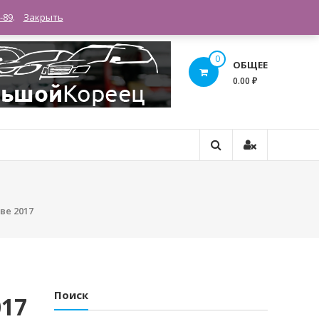
RUB(₽)
-89
.
Закрыть
0
ОБЩЕЕ
0.00 ₽
ве 2017
Поиск
017