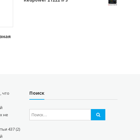
зная
Поиск
, что
ый
х не
ьи 437 (2)
ой