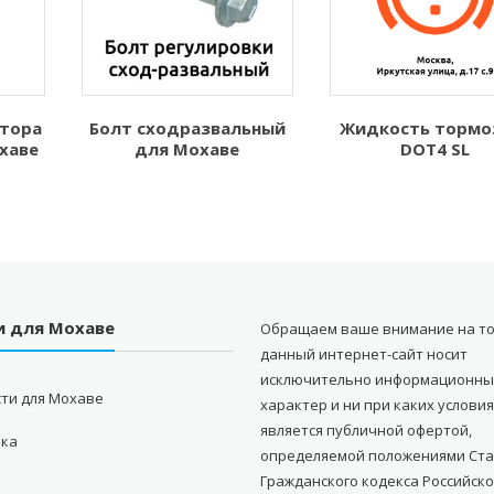
атора
Болт сходразвальный
Жидкость тормо
хаве
для Мохаве
DOT4 SL
и для Мохаве
Обращаем ваше внимание на то
данный интернет-сайт носит
исключительно информационн
ти для Мохаве
характер и ни при каких условия
является публичной офертой,
вка
определяемой положениями Стат
Гражданского кодекса Российск