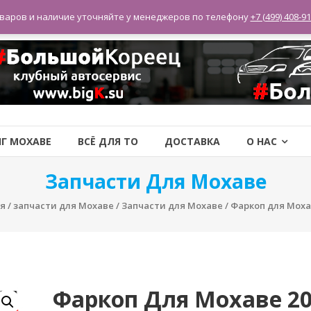
варов и наличие уточняйте у менеджеров по телефону
+7 (499) 408-91
Г МОХАВЕ
ВСЁ ДЛЯ ТО
ДОСТАВКА
О НАС
Запчасти Для Мохаве
ая
/
запчасти для Мохаве
/
Запчасти для Мохаве
/ Фаркоп для Моха
Фаркоп Для Мохаве 2