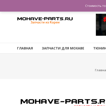
Перейти
| Запчасти и тюнинг из Кореи
Стоимость то
к
содержимому
Запчасти
и
тюнинг
для
ГЛАВНАЯ
ЗАПЧАСТИ ДЛЯ МОХАВЕ
ТЮНИН
Мохаве
запчасти
для
Главн
корейских
автомобилей
Москва